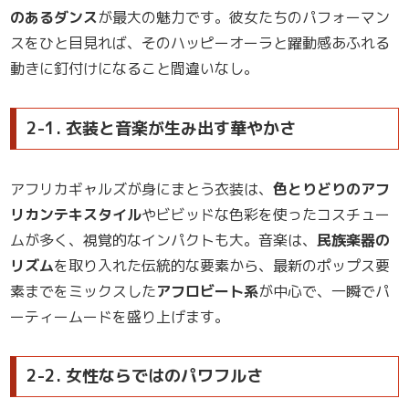
のあるダンス
が最大の魅力です。彼女たちのパフォーマン
スをひと目見れば、そのハッピーオーラと躍動感あふれる
動きに釘付けになること間違いなし。
2-1. 衣装と音楽が生み出す華やかさ
アフリカギャルズが身にまとう衣装は、
色とりどりのアフ
リカンテキスタイル
やビビッドな色彩を使ったコスチュー
ムが多く、視覚的なインパクトも大。音楽は、
民族楽器の
リズム
を取り入れた伝統的な要素から、最新のポップス要
素までをミックスした
アフロビート系
が中心で、一瞬でパ
ーティームードを盛り上げます。
2-2. 女性ならではのパワフルさ