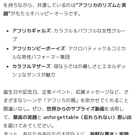
を持ちながら、共通しているのは
“アフリカのリズムと笑
顔”
がもたらすハッピーオーラです。
アフリカギャルズ
: カラフル＆パワフルな女性グルー
プ
アフリカンビーボーイズ
: アクロバティック＆コミカ
ルな男性パフォーマー集団
カラフルマザーズ
: 母ならではの優しさとエネルギッ
シュなダンスが魅力
誕生日や記念日、企業イベント、応援メッセージなど、さ
まざまなシーンで「アフリカの風」を吹かせてくれること
間違いなし。ぜひ、
世界からのサプライズ動画
を活用し
て、
最高の笑顔
と
unforgettable（忘れられない）思い出
を届けてみてください。
きっと、あなたやあなたの大切な人に、
新鮮な驚き
と
笑顔