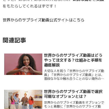
をもたらしてくれるはずです！
世界からのサプライズ動画公式サイトはこちら
関連記事
世界からのサプライズ動画はどう
やって注文する？仕組みと手順を
徹底解説
大切な人を祝う「世界からのサプライズ動
画」「世界からのサプライズ動画」とは、
普段なかなか触れ合うことのない海外のパ
フォーマーや地元コミュニティが、誕生日
や記念日、開業祝い、企業PRなどのために
オリジナル動画を制作してくれるサービス
世界からのサプライズ動画で選択
です。アフ...
可能なオプションとは？
世界からのサプライズ動画をオプションで
もっと素敵に「世界からのサプライズ動