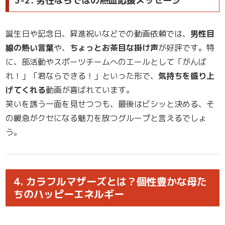
3-2. 男性ならではの熱血応援メッセージ
誕生日や記念日、昇進祝いなどでの動画依頼では、
男性目
線の熱い言葉
や、
ちょっとお茶目な掛け声
が好評です。特
に、部活動やスポーツチームへのエールとして「がんば
れ！」「君ならできる！」といった形で、
気持ちを盛り上
げてくれる
動画が喜ばれています。
笑いを誘う一面を見せつつも、最後はビシッと決める、そ
の緩急がクセになる魅力を放つグループと言えるでしょ
う。
4. カラフルマザーズとは？個性豊かな母た
ちのハッピーエネルギー