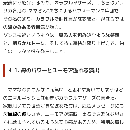
最後にご紹介するのが、
カラフルマザーズ
。こちらはアフ
リカ各地の“ママさん”たちによるパフォーマンス集団で、
その名の通り、
カラフル
で個性豊かな衣装と、母ならでは
の
温かみある雰囲気
が魅力。
ダンス技術というよりは、
見る人を包み込むような笑顔
と、
朗らかなトーク
、そして時に豪快な盛り上げ方で、独
自のエンタメ性を発揮します。
4-1. 母のパワーとユーモア溢れる演出
「ママなのにこんなに元気!?」と思わず驚いてしまうほど
のエネルギッシュな動きがカラフルマザーズの真骨頂。
家族思いでお世話好きな彼女たちは、応援メッセージにも
母目線の優しさ
や、
ユーモア
が満載。まるで身近なお母さ
んに励まされているような安心感があるため、
特別な癒し