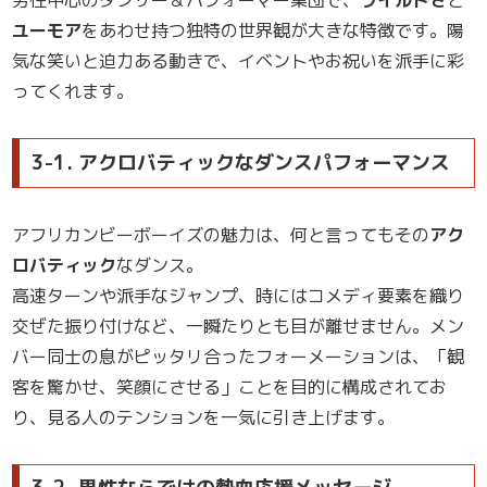
男性中心のダンサー＆パフォーマー集団で、
ワイルドさ
と
ユーモア
をあわせ持つ独特の世界観が大きな特徴です。陽
気な笑いと迫力ある動きで、イベントやお祝いを派手に彩
ってくれます。
3-1. アクロバティックなダンスパフォーマンス
アフリカンビーボーイズの魅力は、何と言ってもその
アク
ロバティック
なダンス。
高速ターンや派手なジャンプ、時にはコメディ要素を織り
交ぜた振り付けなど、一瞬たりとも目が離せません。メン
バー同士の息がピッタリ合ったフォーメーションは、「観
客を驚かせ、笑顔にさせる」ことを目的に構成されてお
り、見る人のテンションを一気に引き上げます。