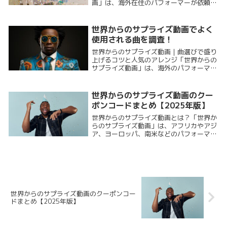
画」は、海外在住のパフォーマーが依頼者
のためにオリジナル映像を制作してくれる
ユニークなサービスです。アフリカや東南
アジア、ヨーロッパ、南米など国境を越え
世界からのサプライズ動画でよく
た祝福やメッセ...
使用される曲を調査！
世界からのサプライズ動画｜曲選びで盛り
上げるコツと人気のアレンジ「世界からの
サプライズ動画」は、海外のパフォーマー
が誕生日や記念日のお祝いメッセージを映
像で届けてくれる、いま注目のサービスで
す。そのユニークな演出の中でも、“曲選
世界からのサプライズ動画のクー
び”は特にサ...
ポンコードまとめ【2025年版】
世界からのサプライズ動画とは？「世界か
らのサプライズ動画」は、アフリカやアジ
ア、ヨーロッパ、南米などのパフォーマー
が、依頼者の要望に合わせたオリジナル動
画を制作してくれるサービスです。たとえ
ば、誕生日なら「Happy Birthday to...
世界からのサプライズ動画のクーポンコー
ドまとめ【2025年版】